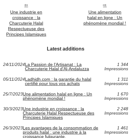
Une industrie en
Une alimentation
croissance : la
halal en ligne : Un
Charcuterie Halal
phénomène mondial !
Respectueuse des
Principes Islamiques
Latest additions
24/11/2024
La Passion de l'Artisanat : La
1 344
Charcuterie Halal d'Al-Andaluzza
Impressions
05/11/2024
Ladhidh.com : la garantie du halal
1 311
certifié pour tous vos achats
Impressions
25/7/2023
Une alimentation halal en ligne : Un
1 670
phénomène mondial !
Impressions
30/3/2023
Une industrie en croissance : la
2 248
Charcuterie Halal Respectueuse des
Impressions
Principes Islamiques
26/3/2023
Les avantages de la consommation de
1 461
produits halal : une industrie à la
Impressions
croissance fulgurante.