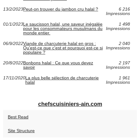
13/2/2023
Peut-on trouver du jambon cru halal ?
6 216
Impressions
01/1/2023
Le saucisson halal, une saveur inégalée
1 498
pour les consommateurs musulmans du
Impressions
monde entier.
06/9/2022
Viande de charcuterie halal en gros :
2 040
Qu'est-ce que c'est et pourquoi est-ce si
Impressions
populaire ?
20/8/2022
Bonbons halal : Ce que vous devez
2 197
savoir
Impressions
17/11/2020
La plus belle sélection de charcuterie
1 961
halal
Impressions
chefscuisiniers-ain.com
Best Read
Site Structure